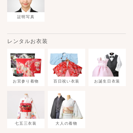
証明写真
レンタルお衣装
お宮参り着物
百日祝い衣装
お誕生日衣装
七五三衣装
大人の着物