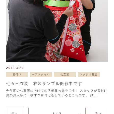
2018.3.24
着付け
ヘアスタイル
七五三
スタジオ雑記
七五三衣装 衣装サンプル撮影中です
今年度の七五三に向けての準備真っ最中です！ スタッフが着付け
用のお人形に一枚ずつ着付けをしているところです。 試...
前へ
1 / 2
次へ