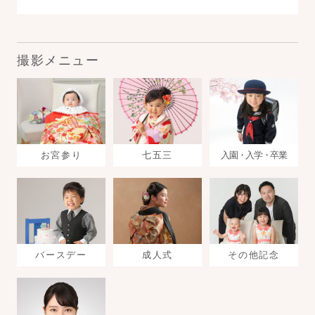
撮影メニュー
お宮参り
七五三
入園・入学・卒業
バースデー
成人式
その他記念