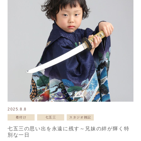
2025.8.8
着付け
七五三
スタジオ雑記
七五三の思い出を永遠に残す～兄妹の絆が輝く特
別な一日