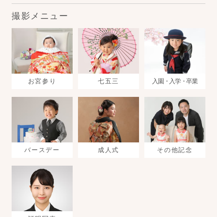
撮影メニュー
お宮参り
七五三
入園・入学・卒業
バースデー
成人式
その他記念