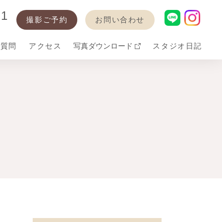
21
撮影ご予約
お問い合わせ
る質問
アクセス
写真ダウンロード
スタジオ日記
・卒業
装
バースデー
七五三衣装