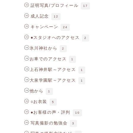
証明写真/プロフィール
17
成人記念
12
キャンペーン
24
●スタジオへのアクセス
2
氷川神社から
2
お車でのアクセス
1
上石神井駅～アクセス
1
大泉学園駅～アクセス
1
他から
1
○お衣装
5
●お客様の声・評判
10
写真撮影の勉強会
3