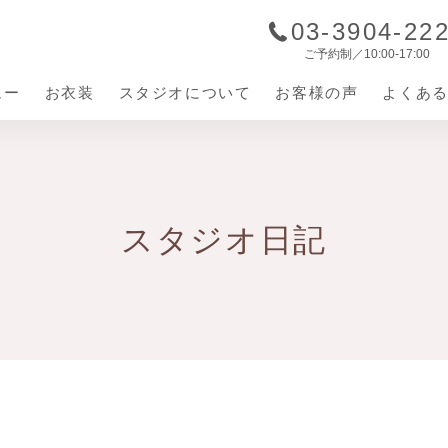
03-3904-22
ご予約制／10:00-17:00
ュー
お衣装
スタジオについて
お客様の声
よくあ
ジオについて
店内の紹介
スタジオ日記
の流れ
お役立ち情報
お宮参り着物
お宮参り
百日祝い衣装
七五三
入園・入学
お子様衣