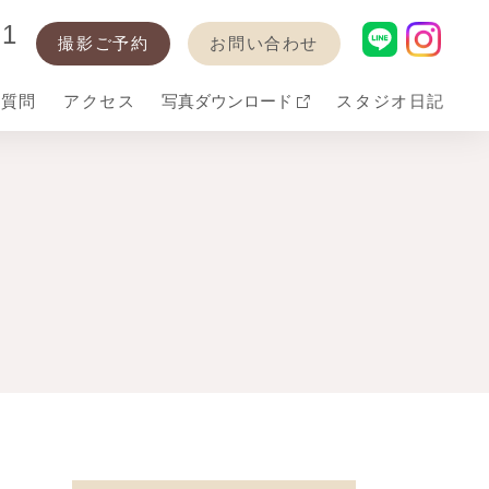
21
撮影ご予約
お問い合わせ
る質問
アクセス
写真ダウンロード
スタジオ日記
・卒業
衣装
バースデー
七五三衣装