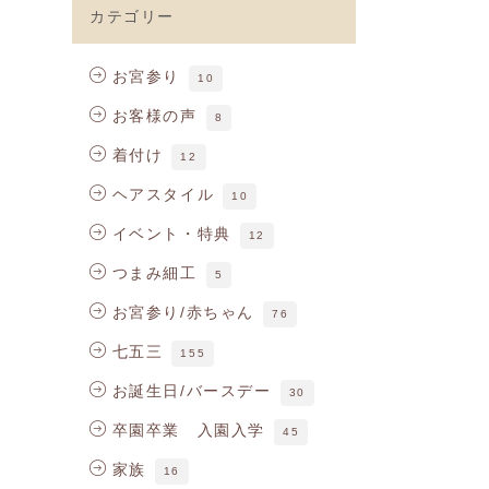
カテゴリー
真
お宮参り
10
お客様の声
8
着付け
12
ヘアスタイル
10
イベント・特典
12
つまみ細工
5
お宮参り/赤ちゃん
76
七五三
155
お誕生日/バースデー
30
卒園卒業 入園入学
45
家族
16