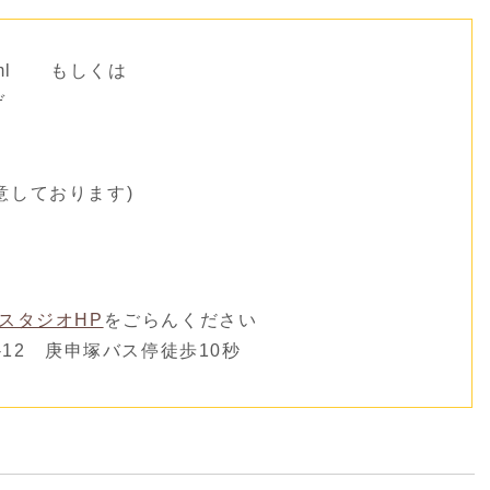
sk.html もしくは
ぞ
意しております)
スタジオHP
をごらんください
-12 庚申塚バス停徒歩10秒