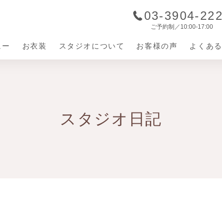
03-3904-22
ご予約制／10:00-17:00
ュー
お衣装
スタジオについて
お客様の声
よくあ
ジオについて
店内の紹介
スタジオ日記
の流れ
お役立ち情報
お宮参り着物
お宮参り
百日祝い衣装
七五三
入園・入学
お誕生日