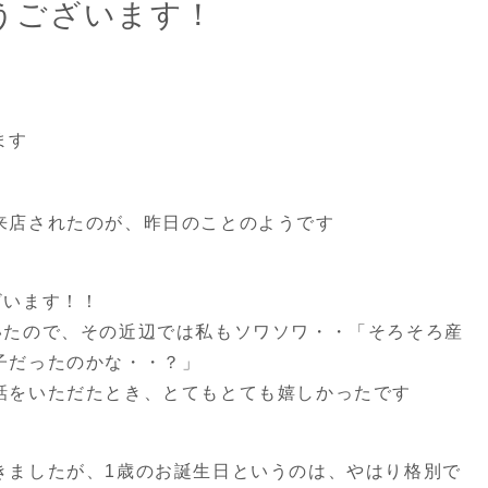
めでとうございます！
大人の着物
成人式
その他記念
証明写
ます
来店されたのが、昨日のことのようです
ざいます！！
いたので、その近辺では私もソワソワ・・「そろそろ産
子だったのかな・・？」
話をいただたとき、とてもとても嬉しかったです
きましたが、1歳のお誕生日というのは、やはり格別で