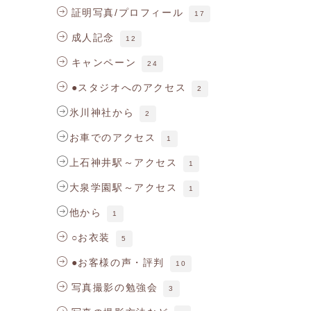
証明写真/プロフィール
17
成人記念
12
キャンペーン
24
●スタジオへのアクセス
2
氷川神社から
2
お車でのアクセス
1
上石神井駅～アクセス
1
大泉学園駅～アクセス
1
他から
1
○お衣装
5
●お客様の声・評判
10
写真撮影の勉強会
3