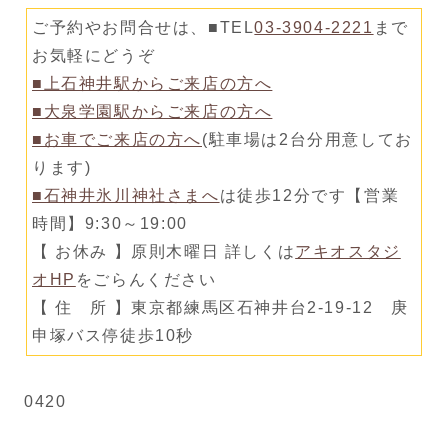
ご予約やお問合せは、■TEL
03-3904-2221
まで
お気軽にどうぞ
■上石神井駅からご来店の方へ
■大泉学園駅からご来店の方へ
■お車でご来店の方へ
(駐車場は2台分用意してお
ります)
■石神井氷川神社さまへ
は徒歩12分です【営業
時間】9:30～19:00
【 お休み 】原則木曜日 詳しくは
アキオスタジ
オHP
をごらんください
【 住 所 】東京都練馬区石神井台2-19-12 庚
申塚バス停徒歩10秒
0420