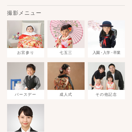
撮影メニュー
お宮参り
七五三
入園・入学・卒業
バースデー
成人式
その他記念