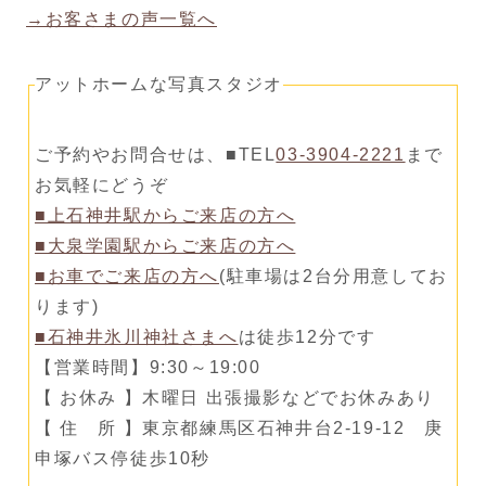
→お客さまの声一覧へ
アットホームな写真スタジオ
ご予約やお問合せは、■TEL
03-3904-2221
まで
お気軽にどうぞ
■上石神井駅からご来店の方へ
■大泉学園駅からご来店の方へ
■お車でご来店の方へ
(駐車場は2台分用意してお
ります)
■石神井氷川神社さまへ
は徒歩12分です
【営業時間】9:30～19:00
【 お休み 】木曜日 出張撮影などでお休みあり
【 住 所 】東京都練馬区石神井台2-19-12 庚
申塚バス停徒歩10秒